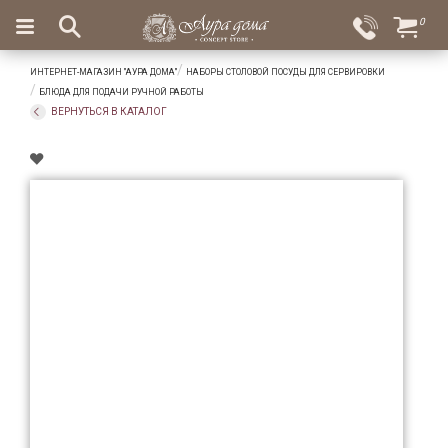
×
0
Вход
Избранное
ИНТЕРНЕТ-МАГАЗИН "АУРА ДОМА"
НАБОРЫ СТОЛОВОЙ ПОСУДЫ ДЛЯ СЕРВИРОВКИ
Салоны
Доставка
Оплата
БЛЮДА ДЛЯ ПОДАЧИ РУЧНОЙ РАБОТЫ
ВЕРНУТЬСЯ В КАТАЛОГ
Подарки
Ароматы
для
дома
Бар
и
хрусталь
Посуда
Сервировка
Столовые
приборы