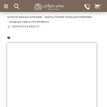
×
0
Вход
Избранное
ИНТЕРНЕТ-МАГАЗИН "АУРА ДОМА"
НАБОРЫ СТОЛОВОЙ ПОСУДЫ ДЛЯ СЕРВИРОВКИ
Салоны
Доставка
Оплата
БЛЮДА ДЛЯ ПОДАЧИ РУЧНОЙ РАБОТЫ
ВЕРНУТЬСЯ В КАТАЛОГ
Подарки
Ароматы
для
дома
Бар
и
хрусталь
Посуда
Сервировка
Столовые
приборы