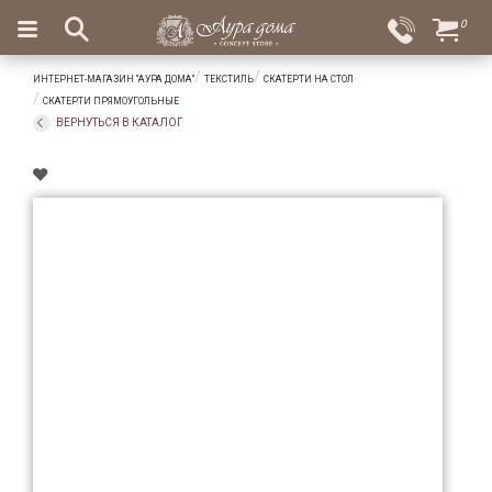
×
0
Вход
Избранное
ИНТЕРНЕТ-МАГАЗИН "АУРА ДОМА"
ТЕКСТИЛЬ
СКАТЕРТИ НА СТОЛ
Салоны
Доставка
Оплата
СКАТЕРТИ ПРЯМОУГОЛЬНЫЕ
ВЕРНУТЬСЯ В КАТАЛОГ
Подарки
Ароматы
для
дома
Бар
и
хрусталь
Посуда
Сервировка
Столовые
приборы