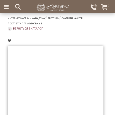
×
0
Вход
Избранное
ИНТЕРНЕТ-МАГАЗИН "АУРА ДОМА"
ТЕКСТИЛЬ
СКАТЕРТИ НА СТОЛ
Салоны
Доставка
Оплата
СКАТЕРТИ ПРЯМОУГОЛЬНЫЕ
ВЕРНУТЬСЯ В КАТАЛОГ
Подарки
Ароматы
для
дома
Бар
и
хрусталь
Посуда
Сервировка
Столовые
приборы