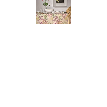
003417
Скатерть ALTEA , состав: 100% лен, размер:
150х300,Atenas
НЕТ В НАЛИЧИИ
339 руб. 90 коп.
ПРЕДЗАКАЗ