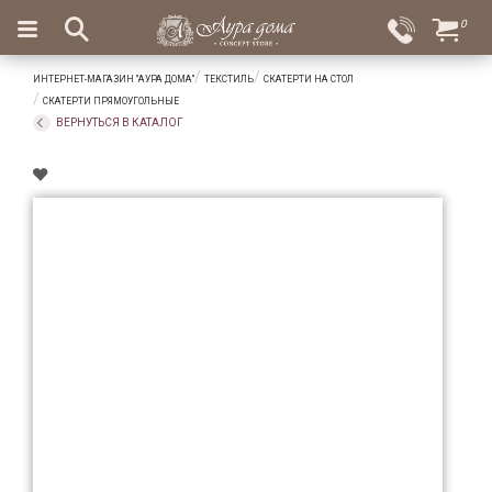
×
0
Вход
Избранное
ИНТЕРНЕТ-МАГАЗИН "АУРА ДОМА"
ТЕКСТИЛЬ
СКАТЕРТИ НА СТОЛ
Салоны
Доставка
Оплата
СКАТЕРТИ ПРЯМОУГОЛЬНЫЕ
ВЕРНУТЬСЯ В КАТАЛОГ
Подарки
Ароматы
для
дома
Бар
и
хрусталь
Посуда
Сервировка
Столовые
приборы