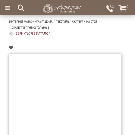
×
0
Вход
Избранное
ИНТЕРНЕТ-МАГАЗИН "АУРА ДОМА"
ТЕКСТИЛЬ
СКАТЕРТИ НА СТОЛ
Салоны
Доставка
Оплата
СКАТЕРТИ ПРЯМОУГОЛЬНЫЕ
ВЕРНУТЬСЯ В КАТАЛОГ
Подарки
Ароматы
для
дома
Бар
и
хрусталь
Посуда
Сервировка
Столовые
приборы