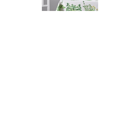
001459
Скатерть ENELDO, состав: 100% хлопок,
размер: 50х150 см
НЕТ В НАЛИЧИИ
72 руб. 90 коп.
ПРЕДЗАКАЗ
AuraDoma.BY — первый интернет-магазин
стильной посуды, стекла, текстиля,