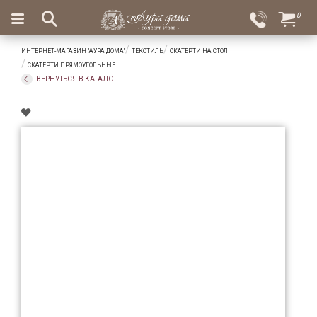
×
0
Вход
Избранное
ИНТЕРНЕТ-МАГАЗИН "АУРА ДОМА"
ТЕКСТИЛЬ
СКАТЕРТИ НА СТОЛ
Салоны
Доставка
Оплата
СКАТЕРТИ ПРЯМОУГОЛЬНЫЕ
ВЕРНУТЬСЯ В КАТАЛОГ
Подарки
Ароматы
для
дома
Бар
и
хрусталь
Посуда
Сервировка
Столовые
приборы