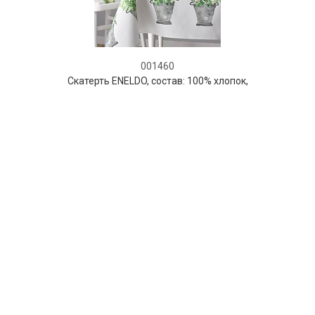
001460
Скатерть ENELDO, состав: 100% хлопок,
диаметр 150 см,Atenas
НЕТ В НАЛИЧИИ
164 руб. 90 коп.
ПРЕДЗАКАЗ
AuraDoma.BY — первый интернет-магазин
стильной посуды, стекла, текстиля,
ароматов для дома, столь
необходимых для создания уюта и