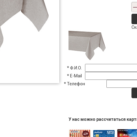
Ск
*
Ф.И.О.
*
E-Mail
*
Телефон
У нас можно рассчитаться кар