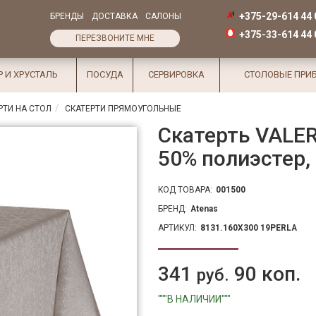
+375-29-614 44 
БРЕНДЫ
ДОСТАВКА
САЛОНЫ
+375-33-614 44 
ПЕРЕЗВОНИТЕ МНЕ
Р И ХРУСТАЛЬ
ПОСУДА
СЕРВИРОВКА
СТОЛОВЫЕ ПРИ
РТИ НА СТОЛ
СКАТЕРТИ ПРЯМОУГОЛЬНЫЕ
Скатерть VALERI
50% полиэстер,
КОД ТОВАРА:
001500
БРЕНД:
Atenas
АРТИКУЛ:
8131.160X300 19PERLA
341
90 коп.
руб.
"""В НАЛИЧИИ"""