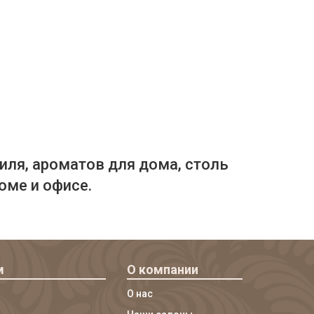
иля, ароматов для дома, столь
оме и офисе.
м
О компании
О нас