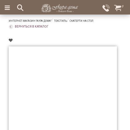
×
0
Вход
Избранное
ИНТЕРНЕТ-МАГАЗИН "АУРА ДОМА"
ТЕКСТИЛЬ
СКАТЕРТИ НА СТОЛ
Салоны
Доставка
Оплата
ВЕРНУТЬСЯ В КАТАЛОГ
Подарки
Ароматы
для
дома
Бар
и
хрусталь
Посуда
Сервировка
Столовые
приборы