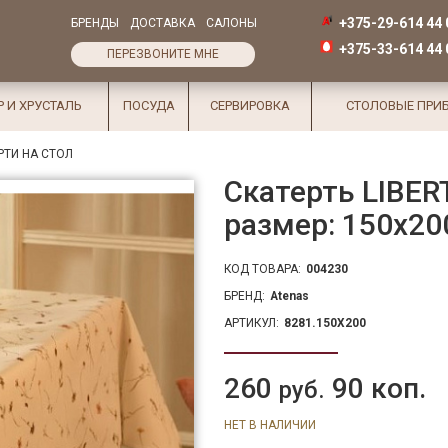
+375-29-614 44 
БРЕНДЫ
ДОСТАВКА
САЛОНЫ
+375-33-614 44 
ПЕРЕЗВОНИТЕ МНЕ
Р И ХРУСТАЛЬ
ПОСУДА
СЕРВИРОВКА
СТОЛОВЫЕ ПРИ
РТИ НА СТОЛ
Скатерть LIBERT
размер: 150х20
КОД ТОВАРА:
004230
БРЕНД:
Atenas
АРТИКУЛ:
8281.150X200
260
90 коп.
руб.
НЕТ В НАЛИЧИИ