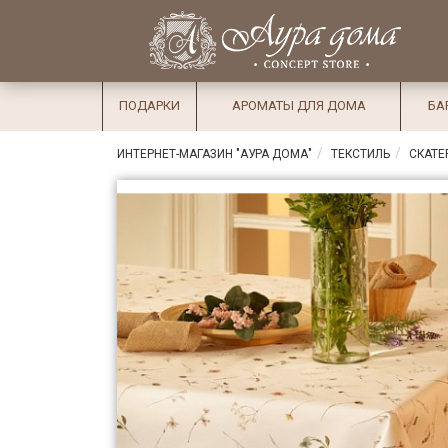
×
Вход
Избранное
Салоны
Доставка
Оплата
ПОДАРКИ
АРОМАТЫ ДЛЯ ДОМА
БА
Подарки
ИНТЕРНЕТ-МАГАЗИН "АУРА ДОМА"
ТЕКСТИЛЬ
СКАТЕ
Ароматы
для дома
Бар и
хрусталь
Посуда
Сервировка
Столовые
приборы
Текстиль