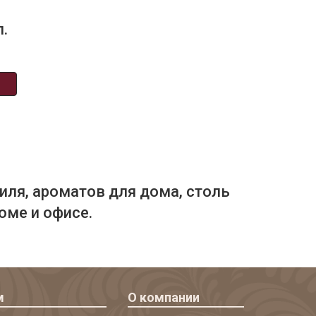
п.
иля, ароматов для дома, столь
оме и офисе.
м
О компании