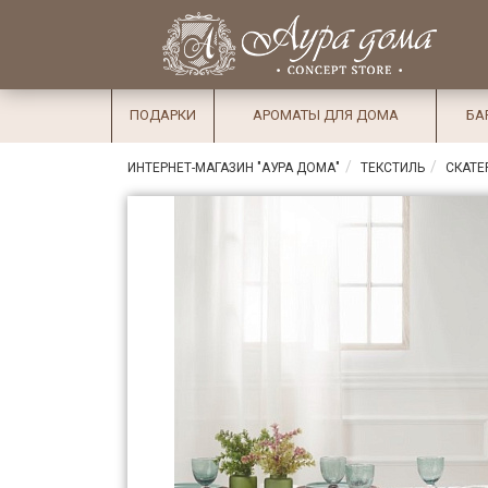
×
Вход
Избранное
Салоны
Доставка
Оплата
ПОДАРКИ
АРОМАТЫ ДЛЯ ДОМА
БА
Подарки
ИНТЕРНЕТ-МАГАЗИН "АУРА ДОМА"
ТЕКСТИЛЬ
СКАТЕ
Ароматы
для дома
Бар и
хрусталь
Посуда
Сервировка
Столовые
приборы
Текстиль