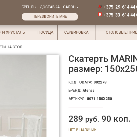
+375-29-614 44 
БРЕНДЫ
ДОСТАВКА
САЛОНЫ
+375-33-614 44 
ПЕРЕЗВОНИТЕ МНЕ
Р И ХРУСТАЛЬ
ПОСУДА
СЕРВИРОВКА
СТОЛОВЫЕ ПРИ
РТИ НА СТОЛ
Скатерть MARIN
размер: 150х25
КОД ТОВАРА:
002278
БРЕНД:
Atenas
АРТИКУЛ:
8071.150X250
289
90 коп.
руб.
НЕТ В НАЛИЧИИ