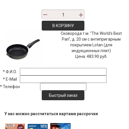
В КОРЗИНУ
Сковорода т.м. "The World's Best
Pan", д. 20 см с антипригарным
покрытием Lotan (для
индукционных плит)
Цена:
483.90 руб.
*
Ф.И.О.
*
E-Mail
*
Телефон
У нас можно рассчитаться картами рассрочки