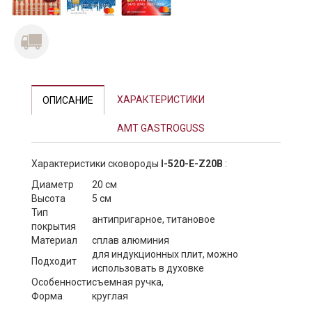
ХАРАКТЕРИСТИКИ
ОПИСАНИЕ
AMT GASTROGUSS
Характеристики cковороды
I-520-E-Z20B
:
Диаметр
20 см
Высота
5 см
Тип
антипригарное, титановое
покрытия
Материал
сплав алюминия
для индукционных плит, можно
Подходит
использовать в духовке
Особенности
съемная ручка,
Форма
круглая