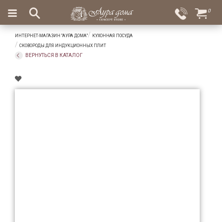
×
0
Вход
Избранное
ИНТЕРНЕТ-МАГАЗИН "АУРА ДОМА"
КУХОННАЯ ПОСУДА
Салоны
Доставка
Оплата
СКОВОРОДЫ ДЛЯ ИНДУКЦИОННЫХ ПЛИТ
ВЕРНУТЬСЯ В КАТАЛОГ
Подарки
Ароматы
для
дома
Бар
и
хрусталь
Посуда
Сервировка
Столовые
приборы