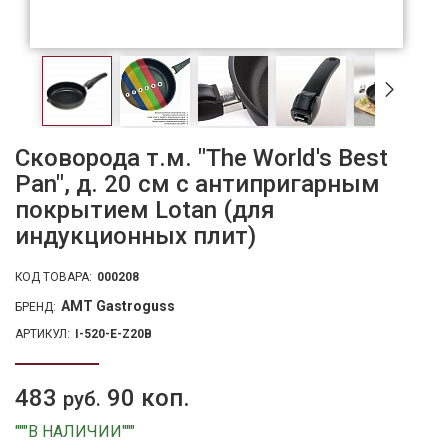
Сковорода т.м. "The World's Best
Pan", д. 20 см с антипригарным
покрытием Lotan (для
индукционных плит)
КОД ТОВАРА:
000208
AMT Gastroguss
БРЕНД:
АРТИКУЛ:
I-520-E-Z20B
483
90 коп.
руб.
"""В НАЛИЧИИ"""