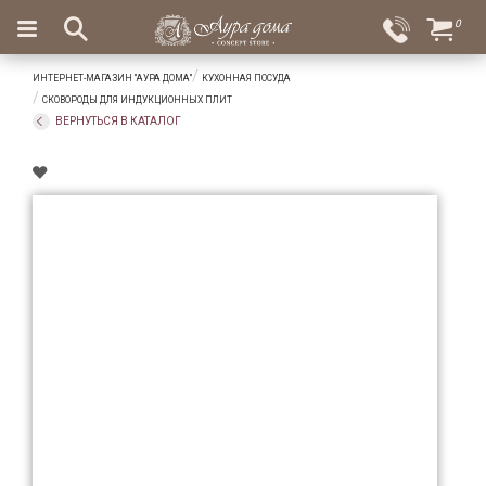
×
0
Вход
Избранное
ИНТЕРНЕТ-МАГАЗИН "АУРА ДОМА"
КУХОННАЯ ПОСУДА
Салоны
Доставка
Оплата
СКОВОРОДЫ ДЛЯ ИНДУКЦИОННЫХ ПЛИТ
ВЕРНУТЬСЯ В КАТАЛОГ
Подарки
Ароматы
для
дома
Бар
и
хрусталь
Посуда
Сервировка
Столовые
приборы