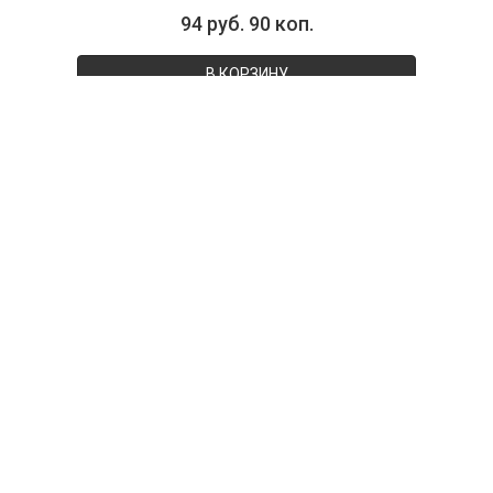
94 руб. 90 коп.
В КОРЗИНУ
000215
Сковорода глубокая т.м. "The World's Best
Pan", д. 28 см с антипригарным покрытием
Lotan
В НАЛИЧИИ