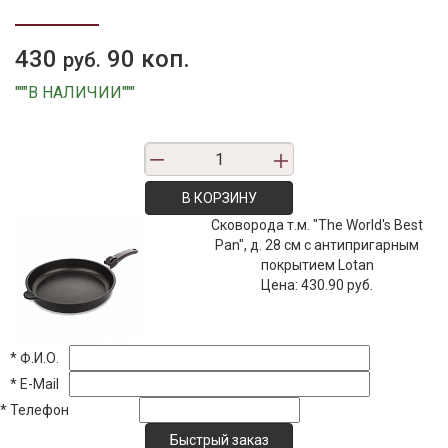
430
90 коп.
руб.
"""В НАЛИЧИИ"""
В КОРЗИНУ
Сковорода т.м. "The World's Best
Pan", д. 28 см с антипригарным
покрытием Lotan
Цена:
430.90 руб.
*
Ф.И.О.
*
E-Mail
*
Телефон