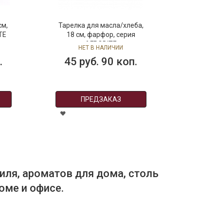
см,
Тарелка для масла/хлеба,
Бл
TE
18 см, фарфор, серия
фа
AFRODITE
НЕТ В НАЛИЧИИ
.
45 руб. 90 коп.
2
ПРЕДЗАКАЗ
иля, ароматов для дома, столь
оме и офисе.