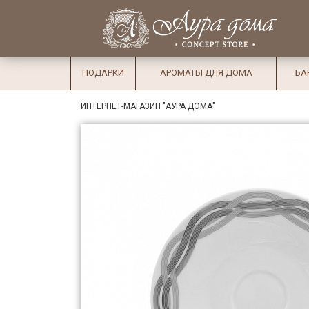
×
Вход
Избранное
Салоны
Доставка
Оплата
ПОДАРКИ
АРОМАТЫ ДЛЯ ДОМА
БА
Подарки
ИНТЕРНЕТ-МАГАЗИН "АУРА ДОМА"
Ароматы
для дома
Бар и
хрусталь
Посуда
Сервировка
Столовые
приборы
Текстиль