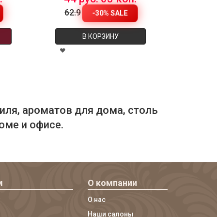
62.9
-30% SALE
В КОРЗИНУ
иля, ароматов для дома, столь
оме и офисе.
м
О компании
О нас
Наши салоны