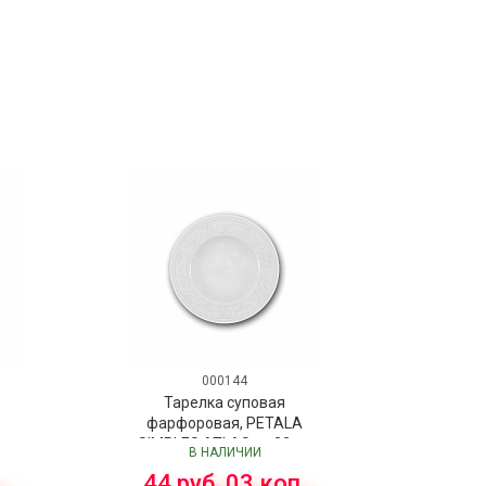
000144
Тарелка суповая
A
фарфоровая, PETALA
SIMPLES ATLAS, д. 22 см
P
В НАЛИЧИИ
.
44 руб. 03 коп.