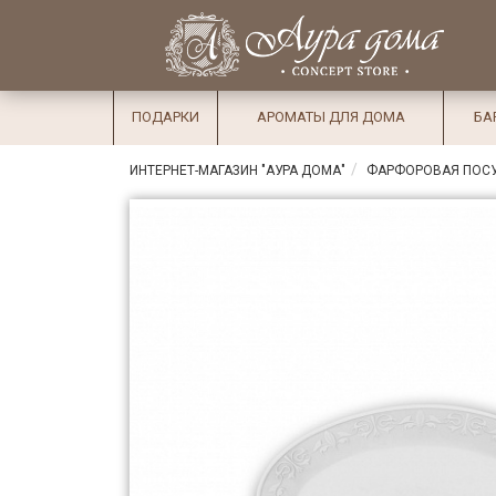
×
Вход
Избранное
Салоны
Доставка
Оплата
ПОДАРКИ
АРОМАТЫ ДЛЯ ДОМА
БА
Подарки
ИНТЕРНЕТ-МАГАЗИН "АУРА ДОМА"
ФАРФОРОВАЯ ПОС
Ароматы
для дома
Бар и
хрусталь
Посуда
Сервировка
Столовые
приборы
Текстиль