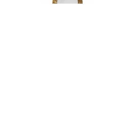
Тарелка десертная, 22 см, фарфор, серия
PARISIEN
НЕТ В НАЛИЧИИ
127 руб. 90 коп.
ПРЕДЗАКАЗ
AuraDoma.BY — первый интернет-магазин
стильной посуды, стекла, текстиля,
ароматов для дома, столь