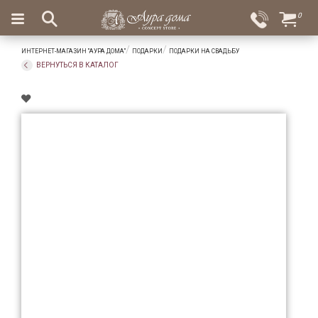
×
0
Вход
Избранное
ИНТЕРНЕТ-МАГАЗИН "АУРА ДОМА"
ПОДАРКИ
ПОДАРКИ НА СВАДЬБУ
Салоны
Доставка
Оплата
ВЕРНУТЬСЯ В КАТАЛОГ
Подарки
Ароматы
для
дома
Бар
и
хрусталь
Посуда
Сервировка
Столовые
приборы