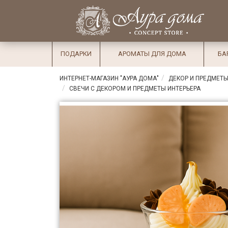
×
Вход
Избранное
Салоны
Доставка
Оплата
ПОДАРКИ
АРОМАТЫ ДЛЯ ДОМА
БА
Подарки
ИНТЕРНЕТ-МАГАЗИН "АУРА ДОМА"
ДЕКОР И ПРЕДМЕТЫ
Ароматы
СВЕЧИ С ДЕКОРОМ И ПРЕДМЕТЫ ИНТЕРЬЕРА
для дома
Бар и
хрусталь
Посуда
Сервировка
Столовые
приборы
Текстиль