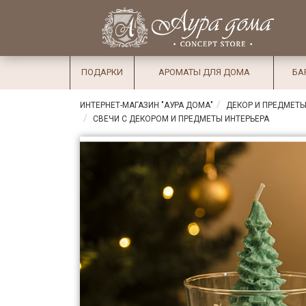
×
Вход
Избранное
Салоны
Доставка
Оплата
ПОДАРКИ
АРОМАТЫ ДЛЯ ДОМА
БА
Подарки
ИНТЕРНЕТ-МАГАЗИН "АУРА ДОМА"
ДЕКОР И ПРЕДМЕТЫ
Ароматы
СВЕЧИ С ДЕКОРОМ И ПРЕДМЕТЫ ИНТЕРЬЕРА
для дома
Бар и
хрусталь
Посуда
Сервировка
Столовые
приборы
Текстиль