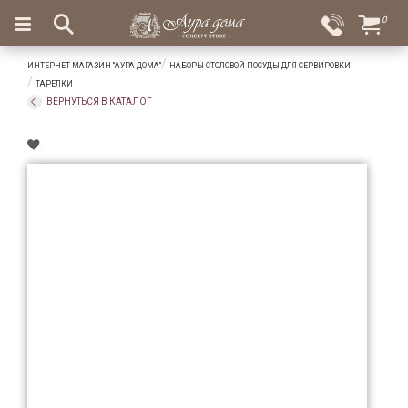
×
0
Вход
Избранное
ИНТЕРНЕТ-МАГАЗИН "АУРА ДОМА"
НАБОРЫ СТОЛОВОЙ ПОСУДЫ ДЛЯ СЕРВИРОВКИ
Салоны
Доставка
Оплата
ТАРЕЛКИ
ВЕРНУТЬСЯ В КАТАЛОГ
Подарки
Ароматы
для
дома
Бар
и
хрусталь
Посуда
Сервировка
Столовые
приборы