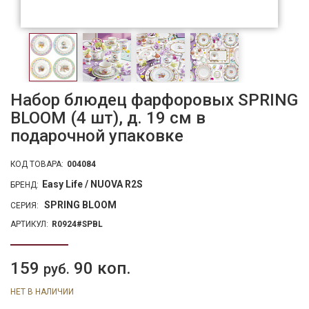
Набор блюдец фарфоровых SPRING
BLOOM (4 шт), д. 19 см в
подарочной упаковке
КОД ТОВАРА:
004084
Easy Life / NUOVA R2S
БРЕНД:
SPRING BLOOM
СЕРИЯ:
АРТИКУЛ:
R0924#SPBL
159
90 коп.
руб.
НЕТ В НАЛИЧИИ