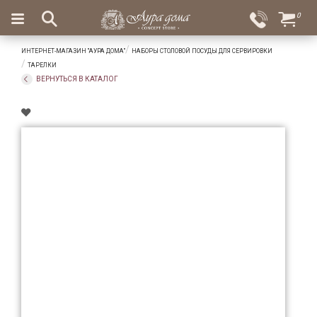
×
0
Вход
Избранное
ИНТЕРНЕТ-МАГАЗИН "АУРА ДОМА"
НАБОРЫ СТОЛОВОЙ ПОСУДЫ ДЛЯ СЕРВИРОВКИ
Салоны
Доставка
Оплата
ТАРЕЛКИ
ВЕРНУТЬСЯ В КАТАЛОГ
Подарки
Ароматы
для
дома
Бар
и
хрусталь
Посуда
Сервировка
Столовые
приборы