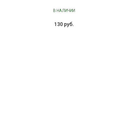
В НАЛИЧИИ
130 руб.
В КОРЗИНУ
004233
Скатерть LIBERTY, состав: 100% хлопок, диаметр 150 см