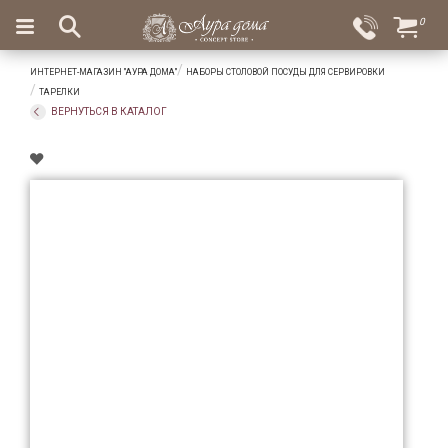
×
0
Вход
Избранное
ИНТЕРНЕТ-МАГАЗИН "АУРА ДОМА"
НАБОРЫ СТОЛОВОЙ ПОСУДЫ ДЛЯ СЕРВИРОВКИ
Салоны
Доставка
Оплата
ТАРЕЛКИ
ВЕРНУТЬСЯ В КАТАЛОГ
Подарки
Ароматы
для
дома
Бар
и
хрусталь
Посуда
Сервировка
Столовые
приборы