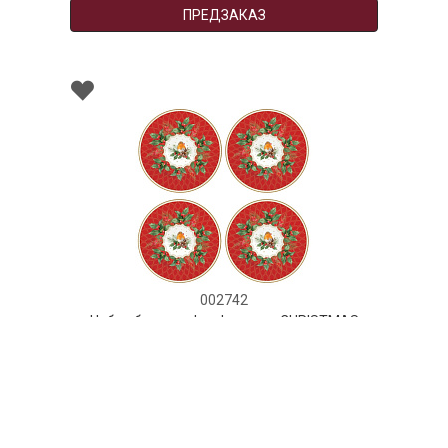
ПРЕДЗАКАЗ
002742
Набор блюдец фарфоровых CHRISTMAS
BERRIES (4 шт), д. 19 см в подарочной
упаковке
НЕТ В НАЛИЧИИ
118 руб. 90 коп.
ПРЕДЗАКАЗ