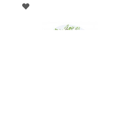
001345
Блюдо сервировочное, 24 х 16,5 см,
коллекция Natura, фарфор, в под. уп.,Easy Life
НЕТ В НАЛИЧИИ
49 руб. 90 коп.
ПРЕДЗАКАЗ