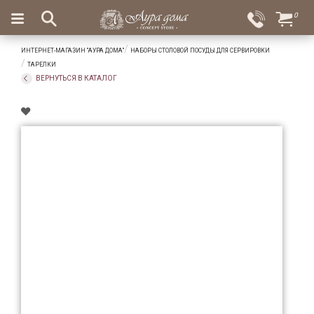
×
0
Вход
Избранное
ИНТЕРНЕТ-МАГАЗИН "АУРА ДОМА"
НАБОРЫ СТОЛОВОЙ ПОСУДЫ ДЛЯ СЕРВИРОВКИ
Салоны
Доставка
Оплата
ТАРЕЛКИ
ВЕРНУТЬСЯ В КАТАЛОГ
Подарки
Ароматы
для
дома
Бар
и
хрусталь
Посуда
Сервировка
Столовые
приборы