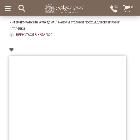
×
0
Вход
Избранное
ИНТЕРНЕТ-МАГАЗИН "АУРА ДОМА"
НАБОРЫ СТОЛОВОЙ ПОСУДЫ ДЛЯ СЕРВИРОВКИ
Салоны
Доставка
Оплата
ТАРЕЛКИ
ВЕРНУТЬСЯ В КАТАЛОГ
Подарки
Ароматы
для
дома
Бар
и
хрусталь
Посуда
Сервировка
Столовые
приборы