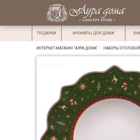
×
Вход
Избранное
Салоны
Доставка
Оплата
ПОДАРКИ
АРОМАТЫ ДЛЯ ДОМА
БА
Подарки
ИНТЕРНЕТ-МАГАЗИН "АУРА ДОМА"
НАБОРЫ СТОЛОВОЙ
Ароматы
для дома
Бар и
хрусталь
Посуда
Сервировка
Столовые
приборы
Текстиль