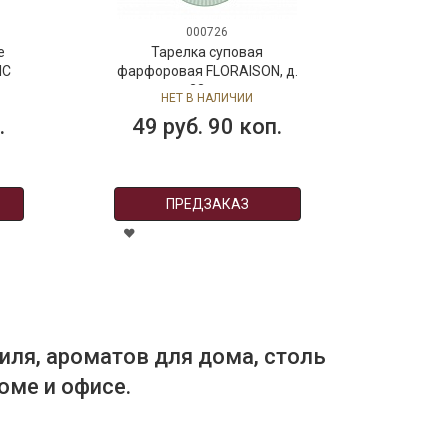
000726
е
Тарелка суповая
IC
фарфоровая FLORAISON, д.
м
23 см
НЕТ В НАЛИЧИИ
.
49 руб. 90 коп.
ПРЕДЗАКАЗ
иля, ароматов для дома, столь
оме и офисе.