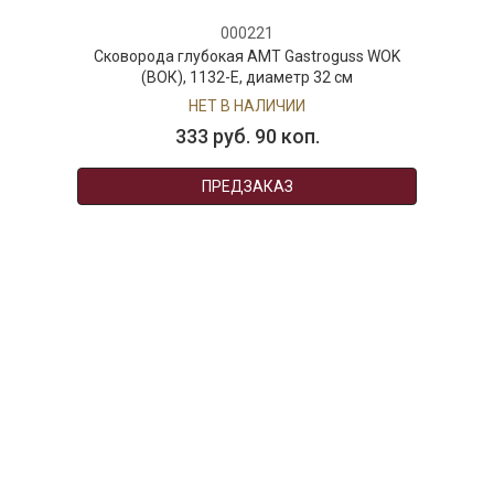
000221
Сковорода глубокая AMT Gastroguss WOK
(ВОК), 1132-E, диаметр 32 см
НЕТ В НАЛИЧИИ
333 руб. 90 коп.
ПРЕДЗАКАЗ
AuraDoma.BY — первый интернет-магазин
стильной посуды, стекла, текстиля,
ароматов для дома, столь
необходимых для создания уюта и
красоты в вашем доме и офисе.