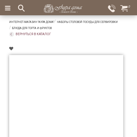
×
0
Вход
Избранное
ИНТЕРНЕТ-МАГАЗИН "АУРА ДОМА"
НАБОРЫ СТОЛОВОЙ ПОСУДЫ ДЛЯ СЕРВИРОВКИ
Салоны
Доставка
Оплата
БЛЮДА ДЛЯ ТОРТА И ФРУКТОВ
ВЕРНУТЬСЯ В КАТАЛОГ
Подарки
Ароматы
для
дома
Бар
и
хрусталь
Посуда
Сервировка
Столовые
приборы