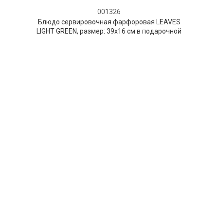
001326
Блюдо сервировочная фарфоровая LEAVES
LIGHT GREEN, размер: 39х16 см в подарочной
упаковке
НЕТ В НАЛИЧИИ
66 руб. 90 коп.
ПРЕДЗАКАЗ
AuraDoma.BY — первый интернет-магазин
стильной посуды, стекла, текстиля,
ароматов для дома, столь
необходимых для создания уюта и
красоты в вашем доме и офисе.