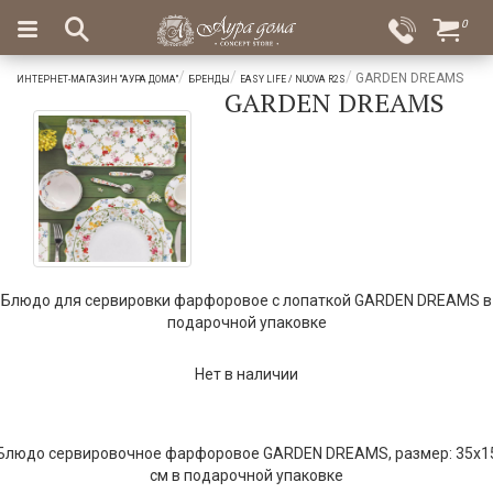
×
0
Вход
Избранное
GARDEN DREAMS
ИНТЕРНЕТ-МАГАЗИН "АУРА ДОМА"
БРЕНДЫ
EASY LIFE / NUOVA R2S
GARDEN DREAMS
Салоны
Доставка
Оплата
Подарки
Ароматы
для
дома
Бар
и
Блюдо для сервировки фарфоровое с лопаткой GARDEN DREAMS в
хрусталь
подарочной упаковке
Посуда
Нет в наличии
Сервировка
Столовые
Блюдо сервировочное фарфоровое GARDEN DREAMS, размер: 35x1
приборы
см в подарочной упаковке