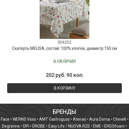
004252
Скатерть MELISA, состав: 100% хлопок, диаметр 150 см
В НАЛИЧИИ
202 руб. 90 коп.
В КОРЗИНУ
БРЕНДЫ
Face
•
WERNS Voss
•
AMT Gastroguss
•
Atenas
•
Aura Doma
•
Chinelli
•
Degrenne
•
DPI
•
DROBE
•
Easy Life / NUOVA R2S
•
EME
•
ERGOfoam
•