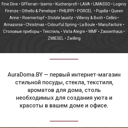
Fine Dine
•
GFFerrari
•
Issimo
•
Küchenprofi
•
LAVA
•
LIMASSO
•
Logevy
Firenze
•
Othello & Penelope
•
PHILIPPI
•
PORCEL
•
Pupilla
•
Queen
Anne
•
Roemertopf
•
Stolzle lausitz
•
Villeroy & Boch
•
Cellini
•
Amazonia
•
Christmas
•
Colourful Spring
•
La Boule
•
Manufacture
•
Столовые приборы
•
Текстиль
•
Vista Alegre
•
WMF
•
Zassenhaus
•
ZWIESEL
•
Zwilling
AuraDoma.BY — первый интернет-магазин
стильной посуды, стекла, текстиля,
ароматов для дома, столь
необходимых для создания уюта и
красоты в вашем доме и офисе.