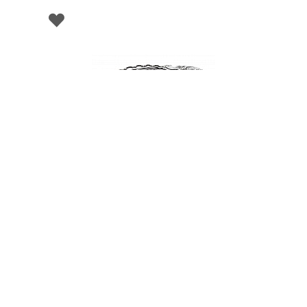
001693
Блюдо "Ракушка" , Queen Anne
НЕТ В НАЛИЧИИ
75 руб. 90 коп.
ПРЕДЗАКАЗ