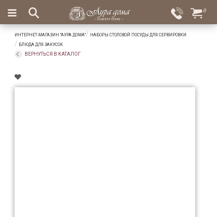
×
0
Вход
Избранное
ИНТЕРНЕТ-МАГАЗИН "АУРА ДОМА"
НАБОРЫ СТОЛОВОЙ ПОСУДЫ ДЛЯ СЕРВИРОВКИ
Салоны
Доставка
Оплата
БЛЮДА ДЛЯ ЗАКУСОК
ВЕРНУТЬСЯ В КАТАЛОГ
Подарки
Ароматы
для
дома
Бар
и
хрусталь
Посуда
Сервировка
Столовые
приборы