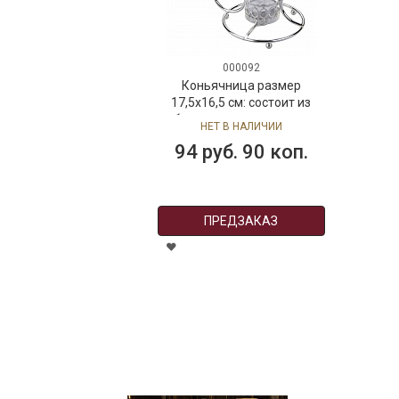
000092
Коньячница размер
17,5х16,5 см: состоит из
бокала для коньяка на
НЕТ В НАЛИЧИИ
металлической подставке,
94 руб. 90 коп.
коллекция Queen Anne
ПРЕДЗАКАЗ