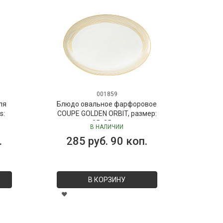
001859
ля
Блюдо овальное фарфоровое
s:
COUPE GOLDEN ORBIT, размер:
 мл
35х25 см
В НАЛИЧИИ
Dr.
.
285 руб. 90 коп.
В КОРЗИНУ