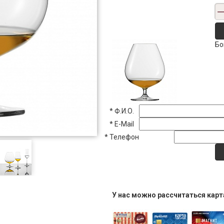
Бо
*
Ф.И.О.
*
E-Mail
*
Телефон
У нас можно рассчитаться кар