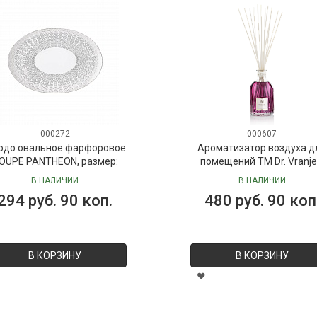
000272
000607
юдо овальное фарфоровое
Ароматизатор воздуха д
OUPE PANTHEON, размер:
помещений ТМ Dr. Vranje
30х21 см
Peonia Black Jasmine, 250
В НАЛИЧИИ
В НАЛИЧИИ
("Пион-Черный жасмин"), 
294 руб. 90 коп.
480 руб. 90 коп
Vranjes
В КОРЗИНУ
В КОРЗИНУ