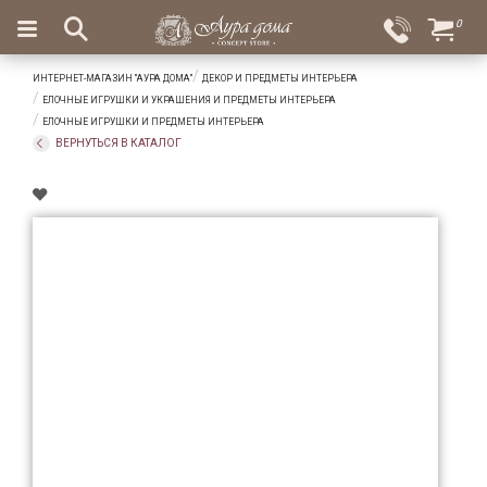
×
0
Вход
Избранное
ИНТЕРНЕТ-МАГАЗИН "АУРА ДОМА"
ДЕКОР И ПРЕДМЕТЫ ИНТЕРЬЕРА
Салоны
Доставка
Оплата
ЕЛОЧНЫЕ ИГРУШКИ И УКРАШЕНИЯ И ПРЕДМЕТЫ ИНТЕРЬЕРА
ЕЛОЧНЫЕ ИГРУШКИ И ПРЕДМЕТЫ ИНТЕРЬЕРА
Подарки
ВЕРНУТЬСЯ В КАТАЛОГ
Ароматы
для
дома
Бар
и
хрусталь
Посуда
Сервировка
Столовые
приборы