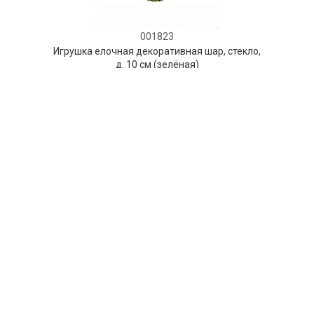
001823
Игрушка елочная декоративная шар, стекло,
д. 10 см (зелёная)
НЕТ В НАЛИЧИИ
15 руб.
ПРЕДЗАКАЗ
AuraDoma.BY — первый интернет-магазин
стильной посуды, стекла, текстиля,
ароматов для дома, столь
необходимых для создания уюта и
красоты в вашем доме и офисе.