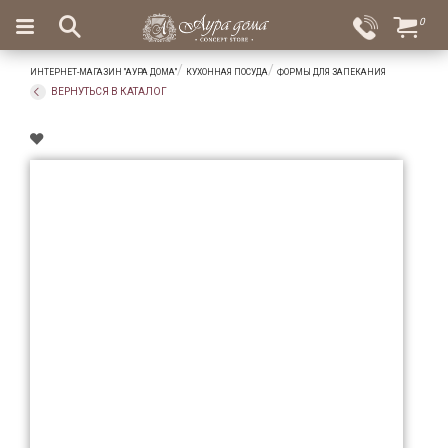
×
0
Вход
Избранное
ИНТЕРНЕТ-МАГАЗИН "АУРА ДОМА"
КУХОННАЯ ПОСУДА
ФОРМЫ ДЛЯ ЗАПЕКАНИЯ
Салоны
Доставка
Оплата
ВЕРНУТЬСЯ В КАТАЛОГ
Подарки
Ароматы
для
дома
Бар
и
хрусталь
Посуда
Сервировка
Столовые
приборы