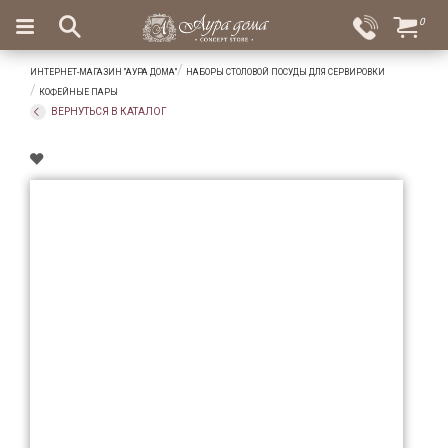
×
0
Вход
Избранное
ИНТЕРНЕТ-МАГАЗИН "АУРА ДОМА"
НАБОРЫ СТОЛОВОЙ ПОСУДЫ ДЛЯ СЕРВИРОВКИ
Салоны
Доставка
Оплата
КОФЕЙНЫЕ ПАРЫ
ВЕРНУТЬСЯ В КАТАЛОГ
Подарки
Ароматы
для
дома
Бар
и
хрусталь
Посуда
Сервировка
Столовые
приборы