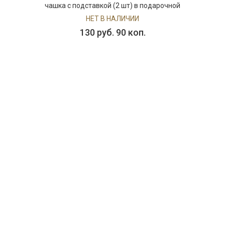
чашка с подставкой (2 шт) в подарочной
упаковке
НЕТ В НАЛИЧИИ
130 руб. 90 коп.
ПРЕДЗАКАЗ
002367
Набор чайный фарфоровый TAKE A BREAK:
чашка с подставкой (2 шт) в подарочной