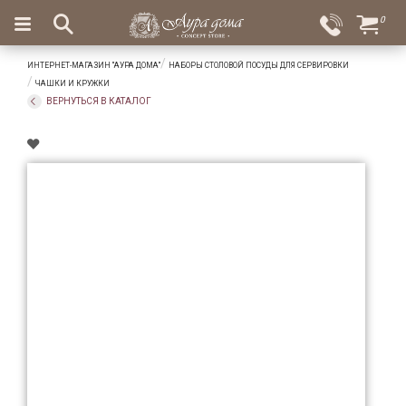
×
0
Вход
Избранное
ИНТЕРНЕТ-МАГАЗИН "АУРА ДОМА"
НАБОРЫ СТОЛОВОЙ ПОСУДЫ ДЛЯ СЕРВИРОВКИ
Салоны
Доставка
Оплата
ЧАШКИ И КРУЖКИ
ВЕРНУТЬСЯ В КАТАЛОГ
Подарки
Ароматы
для
дома
Бар
и
хрусталь
Посуда
Сервировка
Столовые
приборы