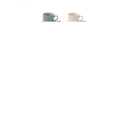
002364
Набор кофейный фарфоровый TAKE A BREAK:
чашка с подставкой (4 шт) в подарочной
упаковке
НЕТ В НАЛИЧИИ
146 руб. 90 коп.
ПРЕДЗАКАЗ