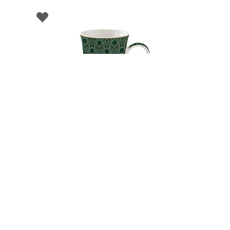
002050
Бульонница фарфоровая CHARLESTON,
объем 600 мл в подарочной упаковке
НЕТ В НАЛИЧИИ
63 руб. 90 коп.
ПРЕДЗАКАЗ