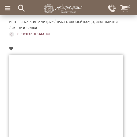
×
0
Вход
Избранное
ИНТЕРНЕТ-МАГАЗИН "АУРА ДОМА"
НАБОРЫ СТОЛОВОЙ ПОСУДЫ ДЛЯ СЕРВИРОВКИ
Салоны
Доставка
Оплата
ЧАШКИ И КРУЖКИ
ВЕРНУТЬСЯ В КАТАЛОГ
Подарки
Ароматы
для
дома
Бар
и
хрусталь
Посуда
Сервировка
Столовые
приборы