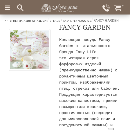
×
0
Вход
Избранное
FANCY GARDEN
ИНТЕРНЕТ-МАГАЗИН "АУРА ДОМА"
БРЕНДЫ
EASY LIFE / NUOVA R2S
FANCY GARDEN
Салоны
Доставка
Оплата
Подарки
Коллекция посуды
Fancy
Garden от итальянского
Ароматы
бренда Easy Life
—
для
это изящная серия
дома
фарфоровых изделий
(преимущественно чашек) с
Бар
романтичным цветочным
и
принтом, изображениями
хрусталь
птиц, стрекоз или бабочек.
Посуда
Продукция характеризуется
высоким качеством, яркими
Сервировка
насыщенными красками,
практичностью (подходит
Столовые
для микроволновой печи и
приборы
посудомоечной машины) и