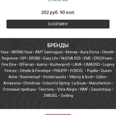
В НАЛИЧИИ
202 руб. 90 коп.
В КОРЗИНУ
БРЕНДЫ
Face
•
WERNS Voss
•
AMT Gastroguss
•
Atenas
•
Aura Doma
•
Chinelli
•
Degrenne
•
DPI
•
DROBE
•
Easy Life / NUOVA R2S
•
EME
•
ERGOfoam
•
Fine Dine
•
GFFerrari
•
Issimo
•
Küchenprofi
•
LAVA
•
LIMASSO
•
Logevy
Firenze
•
Othello & Penelope
•
PHILIPPI
•
PORCEL
•
Pupilla
•
Queen
Anne
•
Roemertopf
•
Stolzle lausitz
•
Villeroy & Boch
•
Cellini
•
Amazonia
•
Christmas
•
Colourful Spring
•
La Boule
•
Manufacture
•
Столовые приборы
•
Текстиль
•
Vista Alegre
•
WMF
•
Zassenhaus
•
ZWIESEL
•
Zwilling