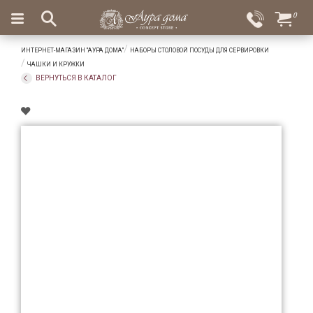
×
0
Вход
Избранное
ИНТЕРНЕТ-МАГАЗИН "АУРА ДОМА"
НАБОРЫ СТОЛОВОЙ ПОСУДЫ ДЛЯ СЕРВИРОВКИ
Салоны
Доставка
Оплата
ЧАШКИ И КРУЖКИ
ВЕРНУТЬСЯ В КАТАЛОГ
Подарки
Ароматы
для
дома
Бар
и
хрусталь
Посуда
Сервировка
Столовые
приборы