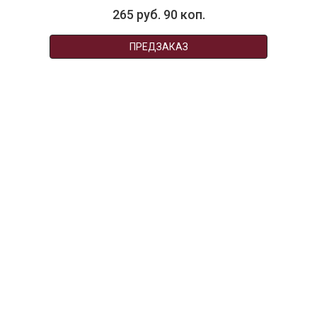
265 руб. 90 коп.
ПРЕДЗАКАЗ
002365
Набор чайный фарфоровый TAKE A BREAK:
чашка с подставкой (2 шт) в подарочной
упаковке
НЕТ В НАЛИЧИИ
130 руб. 90 коп.