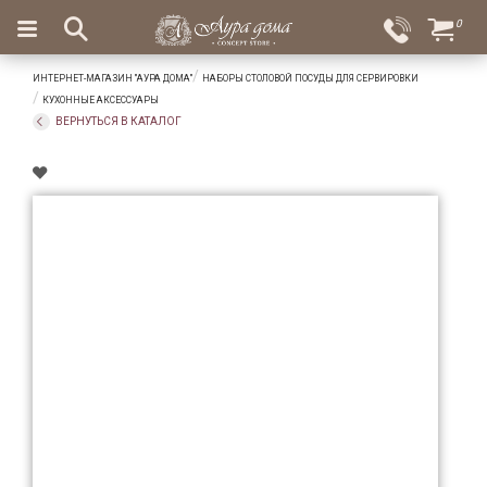
×
0
Вход
Избранное
ИНТЕРНЕТ-МАГАЗИН "АУРА ДОМА"
НАБОРЫ СТОЛОВОЙ ПОСУДЫ ДЛЯ СЕРВИРОВКИ
Салоны
Доставка
Оплата
КУХОННЫЕ АКСЕССУАРЫ
ВЕРНУТЬСЯ В КАТАЛОГ
Подарки
Ароматы
для
дома
Бар
и
хрусталь
Посуда
Сервировка
Столовые
приборы