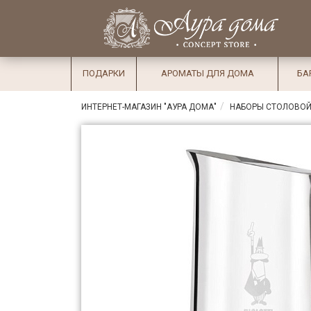
×
Вход
Избранное
Салоны
Доставка
Оплата
ПОДАРКИ
АРОМАТЫ ДЛЯ ДОМА
БА
Подарки
ИНТЕРНЕТ-МАГАЗИН "АУРА ДОМА"
НАБОРЫ СТОЛОВОЙ
Ароматы
для дома
Бар и
хрусталь
Посуда
Сервировка
Столовые
приборы
Текстиль