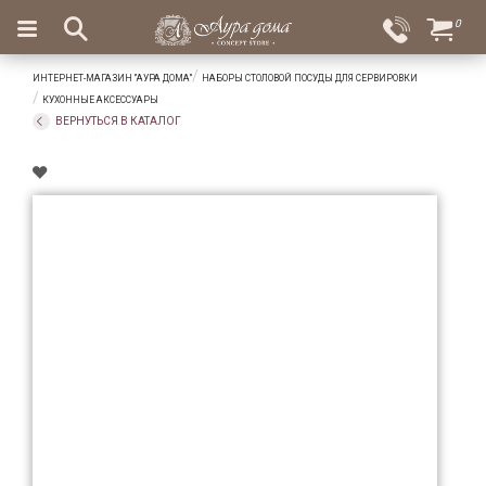
×
0
Вход
Избранное
ИНТЕРНЕТ-МАГАЗИН "АУРА ДОМА"
НАБОРЫ СТОЛОВОЙ ПОСУДЫ ДЛЯ СЕРВИРОВКИ
Салоны
Доставка
Оплата
КУХОННЫЕ АКСЕССУАРЫ
ВЕРНУТЬСЯ В КАТАЛОГ
Подарки
Ароматы
для
дома
Бар
и
хрусталь
Посуда
Сервировка
Столовые
приборы