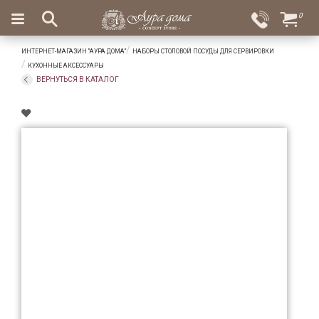
×
0
Вход
Избранное
ИНТЕРНЕТ-МАГАЗИН "АУРА ДОМА"
НАБОРЫ СТОЛОВОЙ ПОСУДЫ ДЛЯ СЕРВИРОВКИ
Салоны
Доставка
Оплата
КУХОННЫЕ АКСЕССУАРЫ
ВЕРНУТЬСЯ В КАТАЛОГ
Подарки
Ароматы
для
дома
Бар
и
хрусталь
Посуда
Сервировка
Столовые
приборы