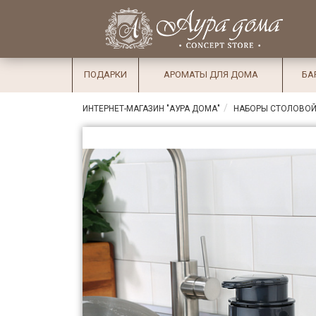
×
Вход
Избранное
Салоны
Доставка
Оплата
ПОДАРКИ
АРОМАТЫ ДЛЯ ДОМА
БА
Подарки
ИНТЕРНЕТ-МАГАЗИН "АУРА ДОМА"
НАБОРЫ СТОЛОВОЙ
Ароматы
для дома
Бар и
хрусталь
Посуда
Сервировка
Столовые
приборы
Текстиль