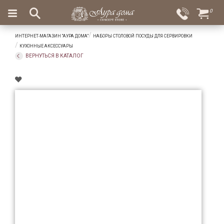
×
0
Вход
Избранное
ИНТЕРНЕТ-МАГАЗИН "АУРА ДОМА"
НАБОРЫ СТОЛОВОЙ ПОСУДЫ ДЛЯ СЕРВИРОВКИ
Салоны
Доставка
Оплата
КУХОННЫЕ АКСЕССУАРЫ
ВЕРНУТЬСЯ В КАТАЛОГ
Подарки
Ароматы
для
дома
Бар
и
хрусталь
Посуда
Сервировка
Столовые
приборы