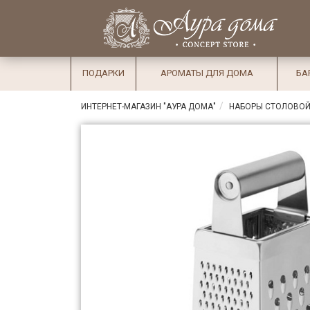
×
Вход
Избранное
Салоны
Доставка
Оплата
ПОДАРКИ
АРОМАТЫ ДЛЯ ДОМА
БА
Подарки
ИНТЕРНЕТ-МАГАЗИН "АУРА ДОМА"
НАБОРЫ СТОЛОВОЙ
Ароматы
для дома
Бар и
хрусталь
Посуда
Сервировка
Столовые
приборы
Текстиль