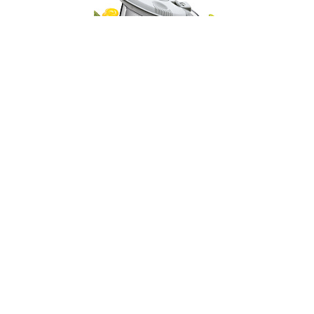
002088
Машинка ручная для сушки зелени
НЕТ В НАЛИЧИИ
176 руб. 90 коп.
ПРЕДЗАКАЗ
AuraDoma.BY — первый интернет-магазин
стильной посуды, стекла, текстиля,