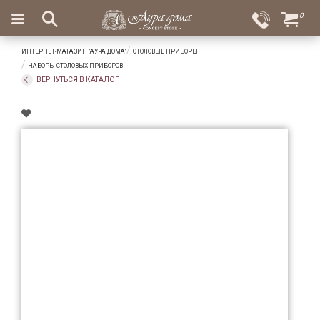
×
0
Вход
Избранное
ИНТЕРНЕТ-МАГАЗИН "АУРА ДОМА"
СТОЛОВЫЕ ПРИБОРЫ
Салоны
Доставка
Оплата
НАБОРЫ СТОЛОВЫХ ПРИБОРОВ
ВЕРНУТЬСЯ В КАТАЛОГ
Подарки
Ароматы
для
дома
Бар
и
хрусталь
Посуда
Сервировка
Столовые
приборы