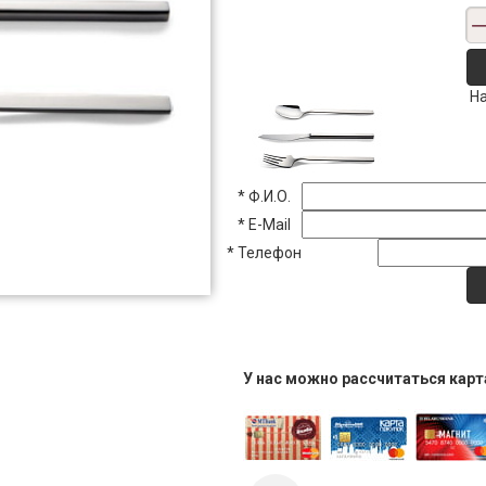
На
*
Ф.И.О.
*
E-Mail
*
Телефон
У нас можно рассчитаться кар