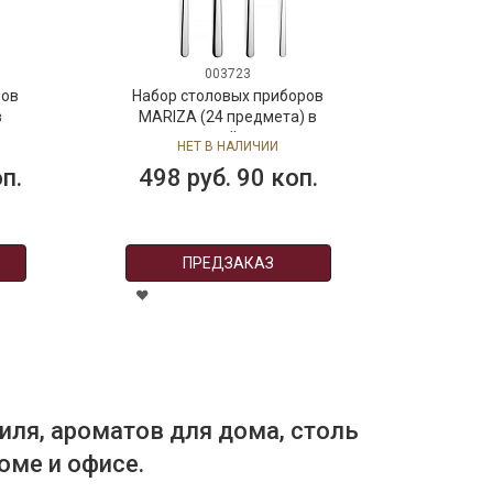
003723
Набор столовых приборов
Набор 
MARIZA (24 предмета) в
INVIC
подарочной упаковке
пода
НЕТ В НАЛИЧИИ
Н
498 руб. 90 коп.
998 
ПРЕДЗАКАЗ
иля, ароматов для дома, столь
оме и офисе.