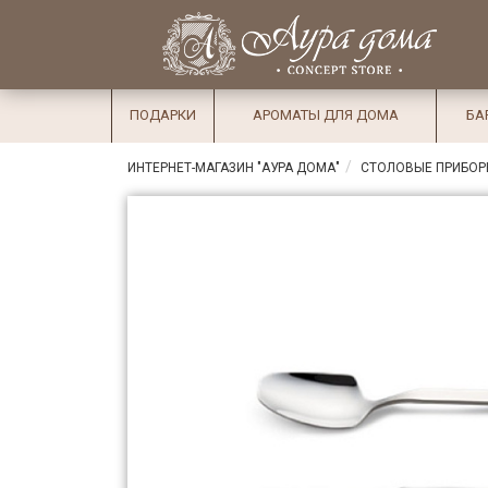
×
Вход
Избранное
Салоны
Доставка
Оплата
ПОДАРКИ
АРОМАТЫ ДЛЯ ДОМА
БА
Подарки
ИНТЕРНЕТ-МАГАЗИН "АУРА ДОМА"
СТОЛОВЫЕ ПРИБО
Ароматы
для дома
Бар и
хрусталь
Посуда
Сервировка
Столовые
приборы
Текстиль