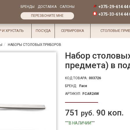
+375-29-614 44 
БРЕНДЫ
ДОСТАВКА
САЛОНЫ
+375-33-614 44 
ПЕРЕЗВОНИТЕ МНЕ
Р И ХРУСТАЛЬ
ПОСУДА
СЕРВИРОВКА
СТОЛОВЫЕ ПРИ
РЫ
НАБОРЫ СТОЛОВЫХ ПРИБОРОВ
Набор столовы
предмета) в по
КОД ТОВАРА:
003726
БРЕНД:
Face
АРТИКУЛ:
FCAR24W
751
90 коп.
руб.
"""В НАЛИЧИИ"""