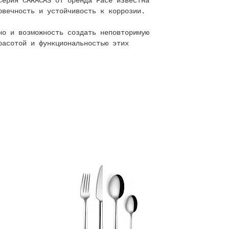
Серия CARACAS от бренда Face известна
овечность и устойчивость к коррозии.
но и возможность создать неповторимую
расотой и функциональностью этих