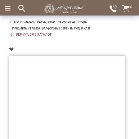
×
0
Вход
Избранное
ИНТЕРНЕТ-МАГАЗИН "АУРА ДОМА"
ФАРФОРОВАЯ ПОСУДА
Салоны
Доставка
Оплата
ПРЕДМЕТЫ СЕРВИЗА. ФАРФОРОВЫЕ СЕРВИЗЫ ПОД ЗАКАЗ!
ВЕРНУТЬСЯ В КАТАЛОГ
Подарки
Ароматы
для
дома
Бар
и
хрусталь
Посуда
Сервировка
Столовые
приборы