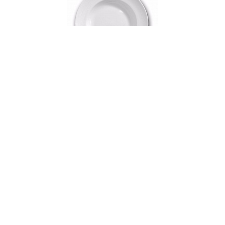
000412
Блюдо глубокое фарфоровое OLYMPUS WHITE
TEARS, д. 23 см
В НАЛИЧИИ
86 руб. 90 коп.
В КОРЗИНУ
AuraDoma.BY — первый интернет-магазин