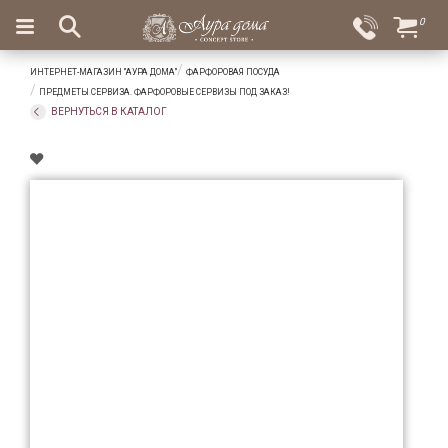
×
0
Вход
Избранное
ИНТЕРНЕТ-МАГАЗИН "АУРА ДОМА"
ФАРФОРОВАЯ ПОСУДА
Салоны
Доставка
Оплата
ПРЕДМЕТЫ СЕРВИЗА. ФАРФОРОВЫЕ СЕРВИЗЫ ПОД ЗАКАЗ!
ВЕРНУТЬСЯ В КАТАЛОГ
Подарки
Ароматы
для
дома
Бар
и
хрусталь
Посуда
Сервировка
Столовые
приборы