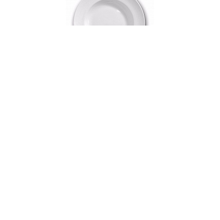
000412
Блюдо глубокое фарфоровое OLYMPUS WHITE
TEARS, д. 23 см
В НАЛИЧИИ
86 руб. 90 коп.
В КОРЗИНУ
AuraDoma.BY — первый интернет-магазин